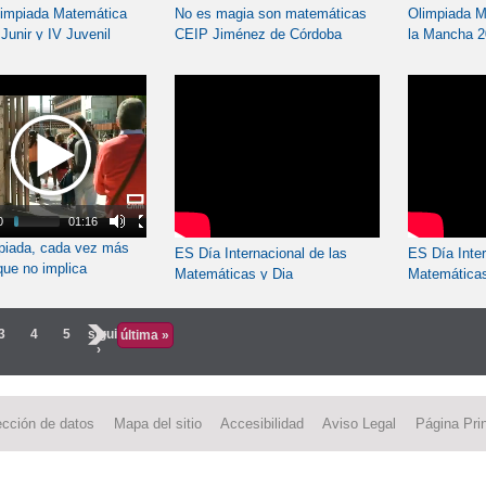
impiada Matemática
No es magia son matemáticas
Olimpiada M
Junir y IV Juvenil
CEIP Jiménez de Córdoba
la Mancha 2
 2025
Aragón 16 a
0
01:16
piada, cada vez más
ES Día Internacional de las
ES Día Inter
que no implica
Matemáticas y Dia
Matemáticas
físico sino mental
Internacional de la Mujer
Internaciona
Igualdad y no violencia con Pi
Igualdad y n
3
4
5
siguiente
última »
3
2
›
ección de datos
Mapa del sitio
Accesibilidad
Aviso Legal
Página Prin