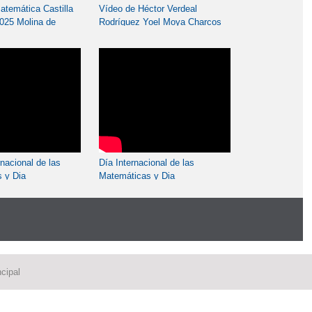
atemática Castilla
Vídeo de Héctor Verdeal
025 Molina de
Rodríguez Yoel Moya Charcos
l 18 de mayo
Samuel Pérez Castro del
equipo castellano manchego
en la XXXI OMNJ
nacional de las
Día Internacional de las
 y Dia
Matemáticas y Dia
l de la Mujer
Internacional de la Mujer
o violencia con Pi
Igualdad y no violencia con Pi
1
cipal