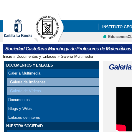
INSTITUTO GE
EducamosC
GALA DEL CON
Sociedad Castellano Manchega de Profesores de Matemáticas
X CONCURSO DE
Inicio
»
Documentos y Enlaces
»
Galería Multimedia
Se encuentra usted aquí
Galería
DOCUMENTOS Y ENLACES
Galería Multimedia
Galería de Imágenes
Galería de Vídeos
Página
Documentos
Blogs y Wikis
Enlaces de interés
NUESTRA SOCIEDAD