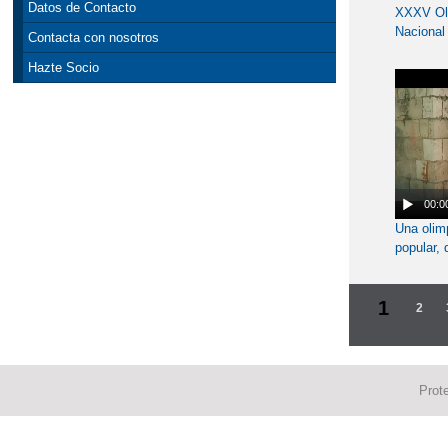
Datos de Contacto
XXXV Ol
Nacional 
Contacta con nosotros
Albacete
Hazte Socio
00:0
Una olim
popular, 
esfuerzo 
1
2
Prot