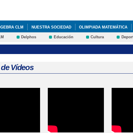
Pasar al
contenido
principal
OGEBRA CLM
NUESTRA SOCIEDAD
OLIMPIADA MATEMÁTICA
LM
Delphos
Educación
Cultura
Depor
CURSO UTILIZA MATEMÁTICAS 2016
VISITA DE PEDRO MIGUEL G
 CARTELES OLIMPIADA MATEMÁTICA DE CASTILLA LA MANCHA 2016 
 de Vídeos
s