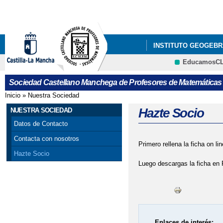
Pa
co
pri
INSTITUTO GEOGEBR
EducamosC
ÚLTIMAS NOTICIAS
CRFP
Sociedad Castellano Manchega de Profesores de Matemáticas
GALA DEL CONCURSO
Inicio
»
Nuestra Sociedad
Se encuentra usted aquí
VISITA DE PEDRO M
Hazte Socio
NUESTRA SOCIEDAD
Datos de Contacto
X CONCURSO DE CART
Contacta con nosotros
Primero rellena la ficha on lin
PROVINCIAL DE ALBAC
Hazte Socio
Luego descargas la ficha en 
Enlaces de interés: