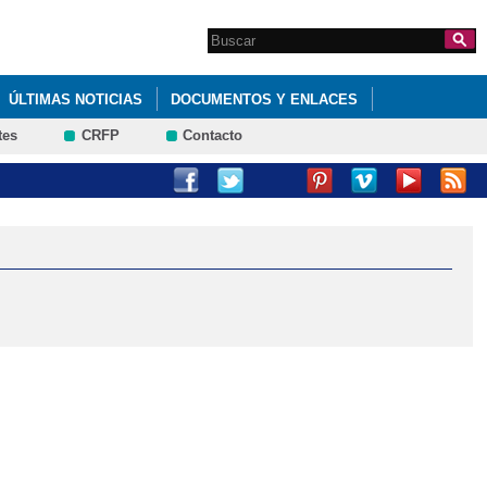
Search this site
Formulario de
búsqueda
ÚLTIMAS NOTICIAS
DOCUMENTOS Y ENLACES
tes
CRFP
Contacto
ONZÁLEZ URBANEJA
(XXVII EDICIÓN PROVINCIAL DE ALBACETE)