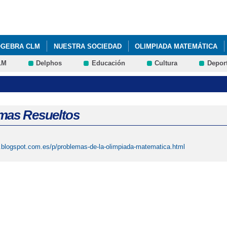
Pasar al
contenido
principal
OGEBRA CLM
NUESTRA SOCIEDAD
OLIMPIADA MATEMÁTICA
LM
Delphos
Educación
Cultura
Depor
CURSO UTILIZA MATEMÁTICAS 2016
VISITA DE PEDRO MIGUEL G
 CARTELES OLIMPIADA MATEMÁTICA DE CASTILLA LA MANCHA 2016 
mas Resueltos
.blogspot.com.es/p/problemas-de-la-olimpiada-matematica.html