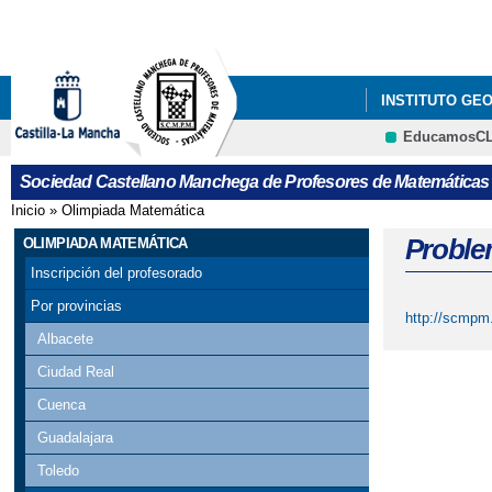
INSTITUTO GE
EducamosC
GALA DEL CON
Sociedad Castellano Manchega de Profesores de Matemáticas
X CONCURSO DE
Inicio
»
Olimpiada Matemática
Se encuentra usted aquí
Proble
OLIMPIADA MATEMÁTICA
Inscripción del profesorado
Por provincias
http://scmpm
Albacete
Ciudad Real
Cuenca
Guadalajara
Toledo