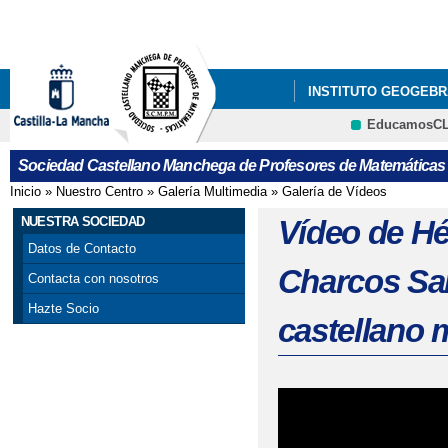
Pa
co
pri
INSTITUTO GEOGEBR
EducamosC
ÚLTIMAS NOTICIAS
CRFP
Sociedad Castellano Manchega de Profesores de Matemáticas
GALA DEL CONCURSO
Inicio
»
Nuestro Centro
»
Galería Multimedia
»
Galería de Vídeos
Se encuentra usted aquí
VISITA DE PEDRO M
NUESTRA SOCIEDAD
Vídeo de Hé
Datos de Contacto
X CONCURSO DE CART
Charcos Sam
Contacta con nosotros
PROVINCIAL DE ALBAC
Hazte Socio
castellano