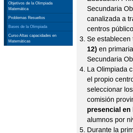
Objetivos de la Olimpiada
Secundaria Obli
Matemática
canalizada a t
Problemas Resueltos
Bases de la Olimpiada
centros público
Curso Altas capacidades en
Se establecen 
Matemáticas
12)
en primari
Secundaria Obl
La Olimpiada co
el propio centr
seleccionar lo
comisión provi
presencial en
alumnos por niv
Durante la pri