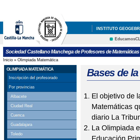
Pa
co
pri
INSTITUTO GEOGEBR
EducamosC
ÚLTIMAS NOTICIAS
CRFP
Sociedad Castellano Manchega de Profesores de Matemáticas
GALA DEL CONCURSO
Inicio
»
Olimpiada Matemática
Se encuentra usted aquí
VISITA DE PEDRO M
OLIMPIADA MATEMÁTICA
Bases de la
Inscripción del profesorado
X CONCURSO DE CART
Por provincias
El objetivo de 
PROVINCIAL DE ALBAC
Albacete
Matemáticas q
Ciudad Real
Cuenca
diario La Tribu
Guadalajara
La Olimpiada es
Toledo
Educación Prim