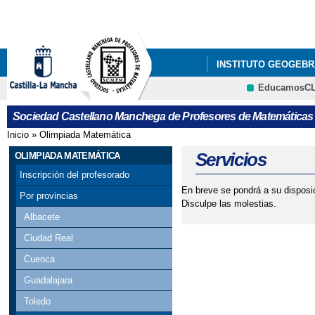
Pa
co
pri
INSTITUTO GEOGEBR
EducamosC
ÚLTIMAS NOTICIAS
CRFP
Sociedad Castellano Manchega de Profesores de Matemáticas
GALA DEL CONCURSO
Inicio
»
Olimpiada Matemática
Se encuentra usted aquí
VISITA DE PEDRO M
Servicios
OLIMPIADA MATEMÁTICA
Inscripción del profesorado
X CONCURSO DE CART
En breve se pondrá a su disposic
Por provincias
Disculpe las molestias.
PROVINCIAL DE ALBAC
Albacete
Ciudad Real
Cuenca
Guadalajara
Toledo