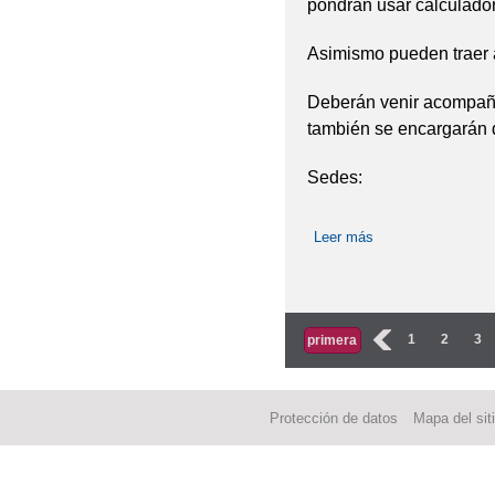
pondrán usar calculadora
Asimismo pueden traer 
Deberán venir acompaña
también se encargarán 
Sedes:
Leer más
sobre INFORMAC
Páginas
‹
1
2
3
primera
Protección de datos
Mapa del sit