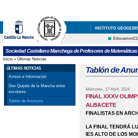
Pa
co
pri
INSTITUTO GEOGEBR
EducamosC
ÚLTIMAS NOTICIAS
CRFP
Sociedad Castellano Manchega de Profesores de Matemáticas
GALA DEL CONCURSO
Inicio
»
Últimas Noticias
Se encuentra usted aquí
VISITA DE PEDRO M
Tablón de Anu
ÚLTIMAS NOTICIAS
Avisos e Información
X CONCURSO DE CART
Don Quijote de la Mancha entre
Miércoles, 17 Abril, 2024
escolares
PROVINCIAL DE ALBAC
FINAL XXXV OLIM
Tablón de Anuncios
ALBACETE
FINALISTAS EN ARC
LA FINAL TENDRÁ L
IES ALTO DE LOS MO