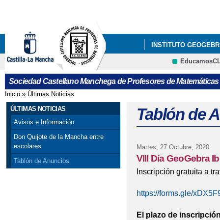
Pa
co
pri
INSTITUTO GEOGEBR
EducamosC
ÚLTIMAS NOTICIAS
CRFP
Sociedad Castellano Manchega de Profesores de Matemáticas
GALA DEL CONCURSO
Inicio
»
Últimas Noticias
Se encuentra usted aquí
VISITA DE PEDRO M
ÚLTIMAS NOTICIAS
Tablón de 
Avisos e Información
X CONCURSO DE CART
Don Quijote de la Mancha entre
escolares
Martes, 27 Octubre, 2020
PROVINCIAL DE ALBAC
VIII Día GeoGebra I
Tablón de Anuncios
Inscripción gratuita a tr
https://forms.gle/xDX
El plazo de inscripción