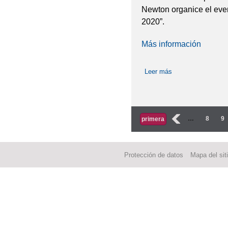
Newton organice el eve
2020”.
Más información
Leer más
sobre Actividades
Páginas
‹
…
8
9
primera
Protección de datos
Mapa del sit