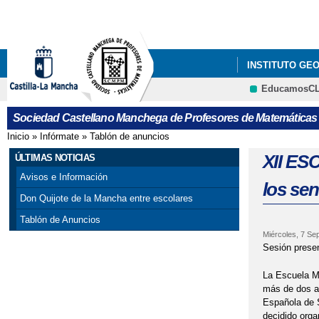
INSTITUTO GE
EducamosC
GALA DEL CON
Sociedad Castellano Manchega de Profesores de Matemáticas
X CONCURSO DE
Inicio
»
Infórmate
»
Tablón de anuncios
Se encuentra usted aquí
XII E
ÚLTIMAS NOTICIAS
Avisos e Información
los se
Don Quijote de la Mancha entre escolares
Tablón de Anuncios
Miércoles, 7 Se
Sesión presen
La Escuela Mi
más de dos a
Española de 
decidido orga