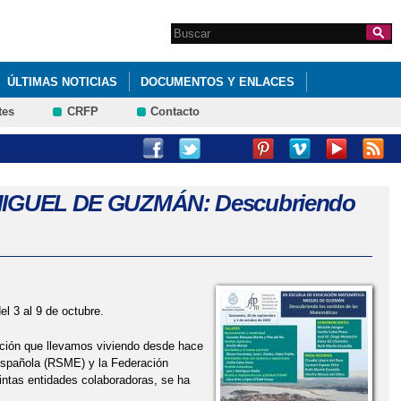
Search this site
Formulario de
búsqueda
ÚLTIMAS NOTICIAS
DOCUMENTOS Y ENLACES
tes
CRFP
Contacto
ONZÁLEZ URBANEJA
(XXVII EDICIÓN PROVINCIAL DE ALBACETE)
IGUEL DE GUZMÁN: Descubriendo
l 3 al 9 de octubre.
ación que llevamos viviendo desde hace
Española (RSME) y la Federación
ntas entidades colaboradoras, se ha