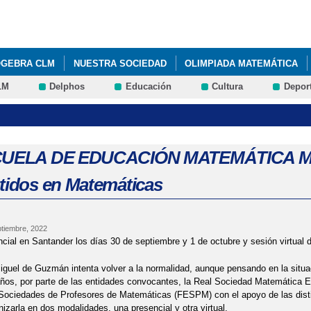
Pasar al
contenido
principal
OGEBRA CLM
NUESTRA SOCIEDAD
OLIMPIADA MATEMÁTICA
LM
Delphos
Educación
Cultura
Depor
CURSO UTILIZA MATEMÁTICAS 2016
VISITA DE PEDRO MIGUEL G
 CARTELES OLIMPIADA MATEMÁTICA DE CASTILLA LA MANCHA 2016 
SCUELA DE EDUCACIÓN MATEMÁTICA M
ntidos en Matemáticas
ptiembre, 2022
cial en Santander los días 30 de septiembre y 1 de octubre y sesión virtual de
guel de Guzmán intenta volver a la normalidad, aunque pensando en la situ
ños, por parte de las entidades convocantes, la Real Sociedad Matemática 
Sociedades de Profesores de Matemáticas (FESPM) con el apoyo de las disti
nizarla en dos modalidades, una presencial y otra virtual.