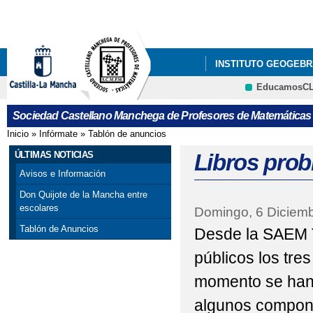
Pa
co
pri
INSTITUTO GEOGEBR
EducamosC
ÚLTIMAS NOTICIAS
CRFP
Sociedad Castellano Manchega de Profesores de Matemáticas
GALA DEL CONCURSO
Inicio
»
Infórmate
»
Tablón de anuncios
Se encuentra usted aquí
VISITA DE PEDRO M
ÚLTIMAS NOTICIAS
Libros prob
Avisos e Información
X CONCURSO DE CART
Don Quijote de la Mancha entre
escolares
Domingo, 6 Diciemb
PROVINCIAL DE ALBAC
Tablón de Anuncios
Desde la SAEM 
públicos los tres
momento se han 
algunos compone