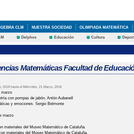
Pasar al
contenido
principal
OGEBRA CLM
NUESTRA SOCIEDAD
OLIMPIADA MATEMÁTICA
LM
Delphos
Educación
Cultura
Depor
CURSO UTILIZA MATEMÁTICAS 2016
VISITA DE PEDRO MIGUEL G
 CARTELES OLIMPIADA MATEMÁTICA DE CASTILLA LA MANCHA 2016 
encias Matemáticas Facultad de Educació
o, 2018
hasta el
Miércoles, 21 Marzo, 2018
 marzo
tría con pompas de jabón. Antón Aubanell
ticas y emociones. Sergio Belmonte
e marzo
con materiales del Museo Matemático de Cataluña.
 con materiales del Museo Matemático de Cataluña.