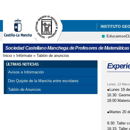
INSTITUTO GE
EducamosC
GALA DEL CON
Sociedad Castellano Manchega de Profesores de Matemáticas
X CONCURSO DE
Inicio
»
Infórmate
»
Tablón de anuncios
Se encuentra usted aquí
Experi
ÚLTIMAS NOTICIAS
Avisos e Información
Don Quijote de la Mancha entre escolares
Lunes, 12 Marz
●Lunes 19 de
Tablón de Anuncios
16:30: Geome
18:00 Matemá
●Martes 20 d
9:30: Taller 
16:15: Taller