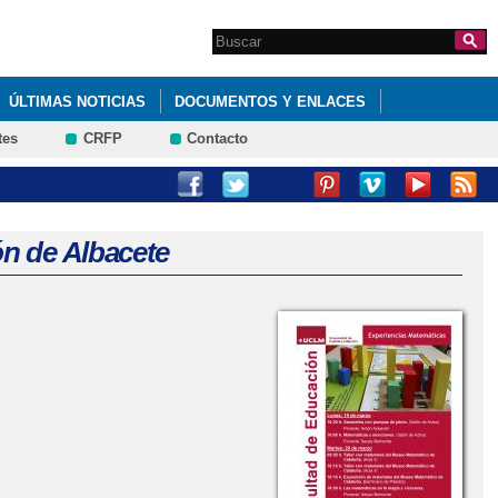
Search this site
Formulario de
búsqueda
ÚLTIMAS NOTICIAS
DOCUMENTOS Y ENLACES
tes
CRFP
Contacto
ONZÁLEZ URBANEJA
(XXVII EDICIÓN PROVINCIAL DE ALBACETE)
n de Albacete