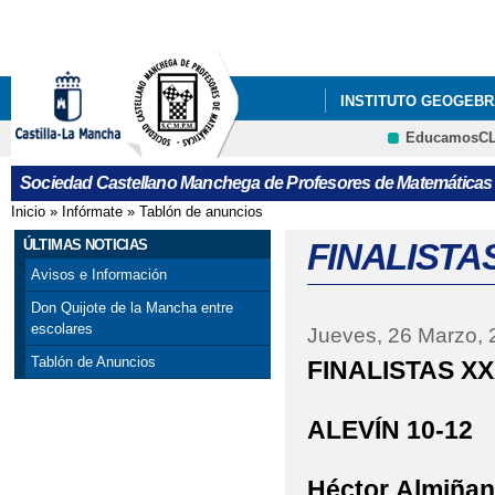
Pa
co
pri
INSTITUTO GEOGEBR
EducamosC
ÚLTIMAS NOTICIAS
CRFP
Sociedad Castellano Manchega de Profesores de Matemáticas
GALA DEL CONCURSO
Inicio
»
Infórmate
»
Tablón de anuncios
Se encuentra usted aquí
VISITA DE PEDRO M
ÚLTIMAS NOTICIAS
FINALISTA
Avisos e Información
X CONCURSO DE CART
Don Quijote de la Mancha entre
escolares
Jueves, 26 Marzo, 
PROVINCIAL DE ALBAC
Tablón de Anuncios
FINALISTAS XX
ALEVÍN 10-12
Héctor
Almiñan